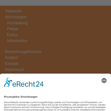
Startseite
Wohnungen
Ausstattung
Preise
Extras
Infrastruktur
Bewerbungsformular
Anfahrt
Kontakt
Impressum
Datenschutzerklärung
Professor-Rebel-Haus Studentenwohnheim e.V.
Fichtenweg 6/10
72076 Tübingen
Tel.: 07071-63794
Fax: 07071-689866